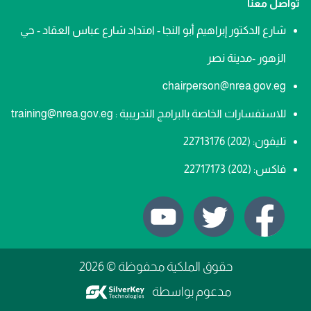
تواصل معنا
شارع الدكتور إبراهيم أبو النجا - امتداد شارع عباس العقاد - حي
الزهور -مدينة نصر
chairperson@nrea.gov.eg
للاستفسارات الخاصة بالبرامج التدريبية : training@nrea.gov.eg
تليفون:
(202) 22713176
فاكس:
(202) 22717173
حقوق الملكية محفوظة © 2026
مدعوم بواسطة