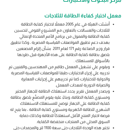
معمل اختبار كفاءة الطاقة للثلاجات
أنشئت الهيئة في عام 2005 معملاً لاختبار كفاءة الطاقة
للثلاجات والغسالات بالتعاون مع المشروع القومي لتحسين
كفاءة الطاقة والممول من برنامج الأمم المتحدة الإنمائي
بهدف دعم تطبيق المواصفات القياسية المصرية ، وكذا تطبيق
قرار وزير الصناعة رقم 171 لعام 2011 بشأن إلزام المصنعين
بلصق بطاقة كفاءة الطاقة على هذه الأجهزة قبل طرحها
بالأسواق للمستهلك .
ويقوم علي تشغيل المعمل طاقم من المهندسين والفنيين تم
تدريبه علي إجراء الاختبارات طبقا للمواصفات القياسية المصرية
والدولية للاختبارات كما تم تدريبهم علي إجراءات المعايرة
والصيانة الدورية لمعدات المعمل.
ويصدر المعمل تقرير يحدد استهلاك الطاقة للجهاز المختبر
ومستوي كفاءة الطاقة، وبناءً عليه يقوم المصنَّع بلصق بطاقة
كفاءة الطاقة علي الجهاز توضح للمستهلك الاستهلاك
الشهري للطاقة الكهربية ومستوي كفاءة الطاقة ، بما يتيح له
فرصة اختيار المنتج الأقل استهلاكاً للطاقة وكذلك حماية
السوق المحلي من المنتجات منخفضة الكفاءة.
تختبر هذه الوحدة الثلاجات حتى سعة 1100 لتر والمجمدات حتى